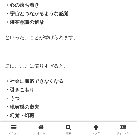
・心の落ち着き
・宇宙とつながるような感覚
・潜在意識の解放
といった、ことが挙げられます。
逆に、ここに偏りすぎると、
・社会に順応できなくなる
・引きこもり
・うつ
・現実感の喪失
・幻覚・幻聴
といったことが起こりやすく、神経性の体調不良にながり
メニュー
ホーム
検索
トップ
サイドバー