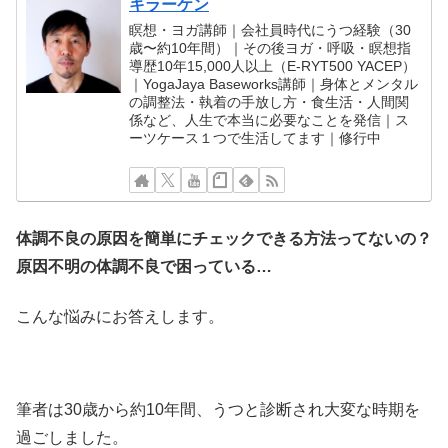
キラーケン
瞑想・ヨガ講師｜会社員時代にうつ経験（30
歳〜約10年間）｜その後ヨガ・呼吸・瞑想指
導歴10年15,000人以上（E-RYT500 YACEP）
｜YogaJaya Baseworks講師｜身体とメンタル
の調整法・執着の手放し方・食生活・人間関
係など、人生で本当に必要なことを発信｜ス
ーツケース１つで生活してます｜修行中
体調不良の原因を簡単にチェックできる方法ってないの？
原因不明の体調不良で困っている…
こんな悩みにお答えします。
筆者は30歳から約10年間、うつと診断され大変な時期を
過ごしました。