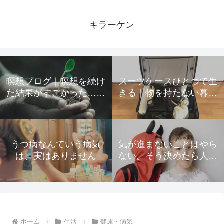
キラーケン
瞑想ブログ｜瞑想を続け
スーツケースひとつで生
た結果がすごかった…起
きる｜物を持たない暮ら
きた変化をすべて公開
しのための所有物の手放
し方
うつ病なんていう病気
気が進まないことはやら
は、実はありません
ない。そう決めたら人生
が驚くほど楽になった
ホーム
生活
健康・病気