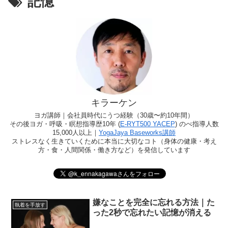
記憶
キラーケン
ヨガ講師｜会社員時代にうつ経験（30歳〜約10年間）
その後ヨガ・呼吸・瞑想指導歴10年 (
E-RYT500 YACEP
) のべ指導人数
15,000人以上｜
YogaJaya Baseworks講師
ストレスなく生きていくために本当に大切なコト（身体の健康・考え
方・食・人間関係・働き方など）を発信しています
嫌なことを完全に忘れる方法｜た
執着を手放す
った2秒で忘れたい記憶が消える