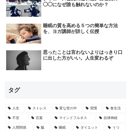
◯◯になぜ誰も触れないのか？
睡眠の質を高める５つの簡単な方法
を、ヨガ講師が詳しく伝授
思ったことは言わないよりはっきり口
に出した方がいい。人生変わるぞ
タグ
人生
ストレス
変な世の中
習慣
食生活
不安
言葉
マインドフルネス
自律神経
人間関係
脳
睡眠
ダイエット
うつ