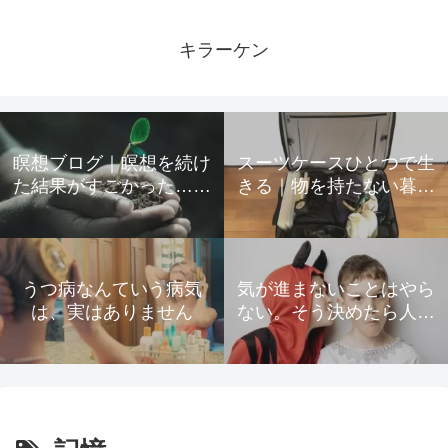
キラーケン
瞑想ブログ｜瞑想を続け
スーツケースひとつで生
た結果がすごかった…起
きる｜物を持たない暮ら
きた変化をすべて公開
しのための所有物の手放
し方
うつ病なんていう病気
気が進まないことはやら
は、実はありません
ない。そう決めたら人生
が驚くほど楽になった