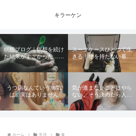
キラーケン
瞑想ブログ｜瞑想を続け
スーツケースひとつで生
た結果がすごかった…起
きる｜物を持たない暮ら
きた変化をすべて公開
しのための所有物の手放
し方
うつ病なんていう病気
気が進まないことはやら
は、実はありません
ない。そう決めたら人生
が驚くほど楽になった
ホーム
生活
食