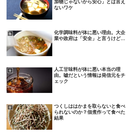
加物じゃないから安心」とは言え
ないワケ
化学調味料が体に悪い理由。大企
食
業や政府は「安全」と言うけど…
人工甘味料が体に悪い本当の理
食
由。嘘だという情報は発信元をチ
ェック
つくしははかまを取らないと食べ
食
られないのか？佃煮作って食べた
結果