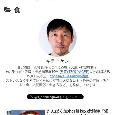
食
キラーケン
ヨガ講師｜会社員時代にうつ経験（30歳〜約10年間）
その後ヨガ・呼吸・瞑想指導歴10年 (
E-RYT500 YACEP
) のべ指導人数
15,000人以上｜
YogaJaya Baseworks講師
ストレスなく生きていくために本当に大切なコト（身体の健康・考え
方・食・人間関係・働き方など）を発信しています
たんぱく加水分解物の危険性「添
食