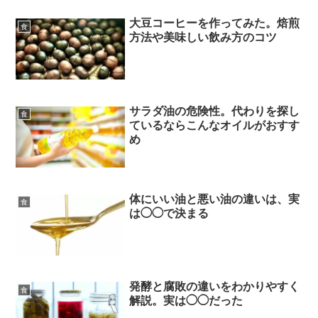
大豆コーヒーを作ってみた。焙煎
食
方法や美味しい飲み方のコツ
サラダ油の危険性。代わりを探し
食
ているならこんなオイルがおすす
め
体にいい油と悪い油の違いは、実
食
は◯◯で決まる
発酵と腐敗の違いをわかりやすく
食
解説。実は◯◯だった