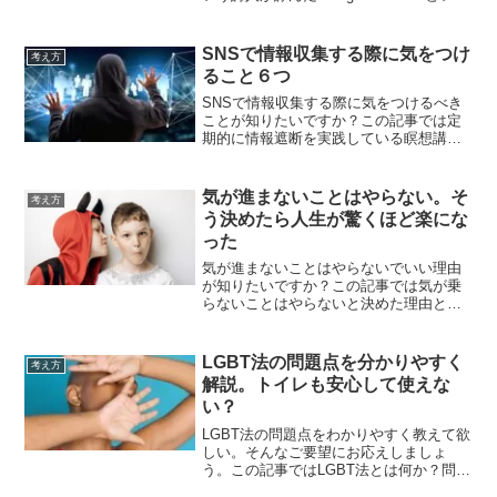
詩について瞑想歴25年指導歴10年超のヨ
ガ講師が詳しく解説しています。ルーミ
ーの詩ゲストハウスに関心ある方必見
SNSで情報収集する際に気をつけ
考え方
ること６つ
SNSで情報収集する際に気をつけるべき
ことが知りたいですか？この記事では定
期的に情報遮断を実践している瞑想講師
がSNSで情報収集する際のコツや注意点
を詳しく解説しています。SNSで情報収
集するなら何に気をつけた方がよいのか
気が進まないことはやらない。そ
考え方
知りたい方は必見
う決めたら人生が驚くほど楽にな
った
気が進まないことはやらないでいい理由
が知りたいですか？この記事では気が乗
らないことはやらないと決めた理由とそ
の結果を瞑想歴25年指導歴10年超のヨガ
講師が自身の体験を元に詳しく解説して
います。気が進まないけどやらないわけ
LGBT法の問題点を分かりやすく
考え方
にいかないという方必見
解説。トイレも安心して使えな
い？
LGBT法の問題点をわかりやすく教えて欲
しい。そんなご要望にお応えしましょ
う。この記事ではLGBT法とは何か？問題
点とおかしな理由について具体例を挙げ