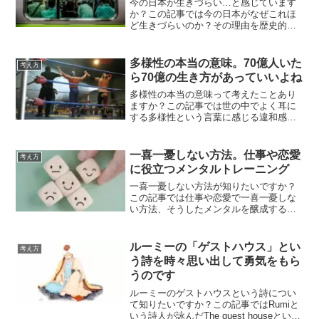
今の日本が生きづらい…と感じています
か？この記事では今の日本がなぜこれほ
ど生きづらいのか？その理由を歴史的事
実やここ数年の出来事を振り返り具体的
な原因と例をあげながら詳しく考察して
います。今の日本の世の中が生きづら
多様性の本当の意味。70億人いた
考え方
い…と絶望している人必見
ら70億の生き方があっていいよね
多様性の本当の意味って考えたことあり
ますか？この記事では世の中でよく耳に
する多様性という言葉に感じる違和感と
本当の意味での多様性とは一体何かにつ
いて、瞑想講師が実体験を交え詳しく考
察しています。多様性の本当の意味が知
一喜一憂しない方法。仕事や恋愛
考え方
りたいという方必見です。
に役立つメンタルトレーニング
一喜一憂しない方法が知りたいですか？
この記事では仕事や恋愛で一喜一憂しな
い方法、そうしたメンタルを醸成するト
レーニング方法などについて瞑想歴25年
のヨガ講師が詳しく解説しています。一
喜一憂しないメンタルを作るトレーニン
ルーミーの「ゲストハウス」とい
考え方
グ方法が知りたい方必見
う詩を時々思い出して勇気をもら
うのです
ルーミーのゲストハウスという詩につい
て知りたいですか？この記事ではRumiと
いう詩人が詠んだThe guest houseという