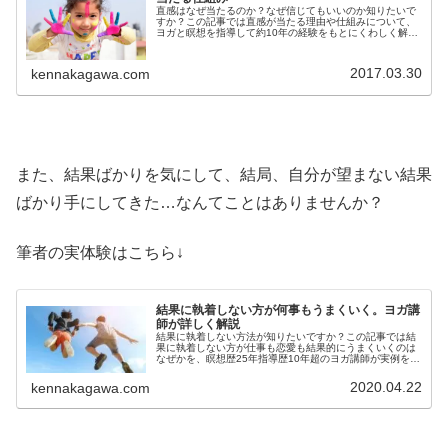
直感はなぜ当たるのか？なぜ信じてもいいのか知りたいで
すか？この記事では直感が当たる理由や仕組みについて、
ヨガと瞑想を指導して約10年の経験をもとにくわしく解説
をしています。直感ってどうして当たるの？信じたいけど
ちょっと不安…という方必見です
2017.03.30
kennakagawa.com
また、結果ばかりを気にして、結局、自分が望まない結果
ばかり手にしてきた…なんてことはありませんか？
筆者の実体験はこちら↓
結果に執着しない方が何事もうまくいく。ヨガ講
師が詳しく解説
結果に執着しない方法が知りたいですか？この記事では結
果に執着しない方が仕事も恋愛も結果的にうまくいくのは
なぜかを、瞑想歴25年指導歴10年超のヨガ講師が実例を挙
げ詳しく解説しています。結果に執着しない方が人生がう
まくいく理由が知りたい方必見
2020.04.22
kennakagawa.com