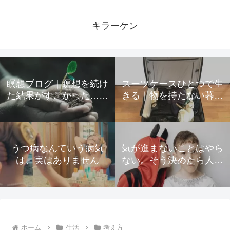
キラーケン
瞑想ブログ｜瞑想を続け
スーツケースひとつで生
た結果がすごかった…起
きる｜物を持たない暮ら
きた変化をすべて公開
しのための所有物の手放
し方
うつ病なんていう病気
気が進まないことはやら
は、実はありません
ない。そう決めたら人生
が驚くほど楽になった
ホーム
生活
考え方