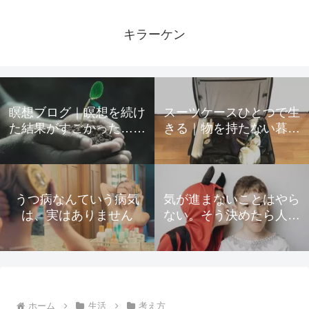
キラーケン
瞑想ブログ｜瞑想を続け
スーツケースひとつで生
た結果がすごかった…起
きる｜物を持たない暮ら
きた変化をすべて公開
しのための所有物の手放
し方
うつ病なんていう病気
気が進まないことはやら
は、実はありません
ない。そう決めたら人生
が驚くほど楽になった
ホーム
生活
考え方