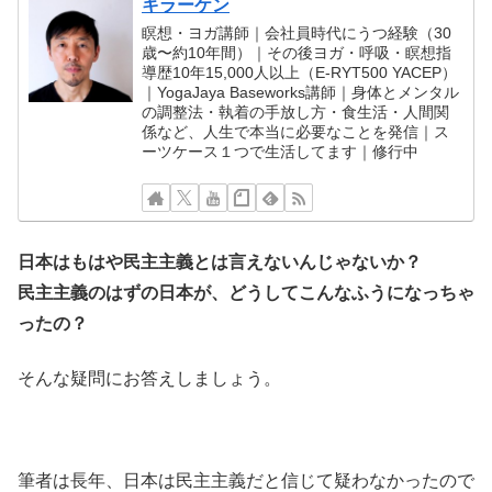
キラーケン
瞑想・ヨガ講師｜会社員時代にうつ経験（30
歳〜約10年間）｜その後ヨガ・呼吸・瞑想指
導歴10年15,000人以上（E-RYT500 YACEP）
｜YogaJaya Baseworks講師｜身体とメンタル
の調整法・執着の手放し方・食生活・人間関
係など、人生で本当に必要なことを発信｜ス
ーツケース１つで生活してます｜修行中
日本はもはや民主主義とは言えないんじゃないか？
民主主義のはずの日本が、どうしてこんなふうになっちゃ
ったの？
そんな疑問にお答えしましょう。
筆者は長年、日本は民主主義だと信じて疑わなかったので