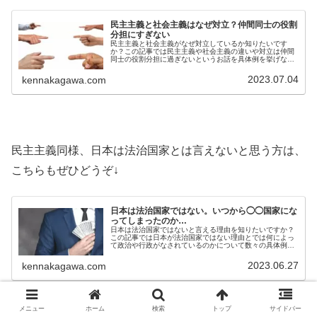
民主主義と社会主義はなぜ対立？仲間同士の役割
分担にすぎない
民主主義と社会主義がなぜ対立しているか知りたいです
か？この記事では民主主義や社会主義の違いや対立は仲間
同士の役割分担に過ぎないというお話を具体例を挙げなが
ら詳しく考察しています。民主主義や社会主義の対立に違
和感を感じている人は特に必見です。
2023.07.04
kennakagawa.com
民主主義同様、日本は法治国家とは言えないと思う方は、
こちらもぜひどうぞ↓
日本は法治国家ではない。いつから◯◯国家にな
ってしまったのか…
日本は法治国家ではないと言える理由を知りたいですか？
この記事では日本が法治国家ではない理由とでは何によっ
て政治や行政がなされているのかについて数々の具体例を
挙げながら詳しく解説しています。日本は法治国家じゃな
いってどういう意味？という方必見
2023.06.27
kennakagawa.com
メニュー
ホーム
検索
トップ
サイドバー