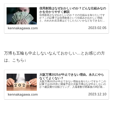
信用創造はなぜおかしいのか？どんな仕組みなの
かを分かりやすく解説
信用創造がなぜおかしいのか？その仕組みを知りたいです
か？この記事では信用創造という仕組みがおかしい理由
と、われわれ生活者はどうしたらいいかなどをできるだけ
簡単にわかりやすく解説しています。信用創造という仕組
みがおかしい理由を知りたい方必見
2023.02.05
kennakagawa.com
万博も五輪も中止しないなんておかしい…とお感じの方
は、こちら↓
大阪万博2025が中止できない理由。永久にやら
なくてよくない？
大阪万博2025が中止できない理由を知りたいですか？この
記事では2025年に開催予定の大阪万博はなぜ中止しないの
か？建設費や日除けリング、入場者数や閉幕後のIR計画等
から詳しく考察しています。大阪万博2025を中止しない理
由が知りたい方必見
2023.12.10
kennakagawa.com