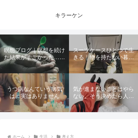
キラーケン
瞑想ブログ｜瞑想を続け
スーツケースひとつで生
た結果がすごかった…起
きる｜物を持たない暮ら
きた変化をすべて公開
しのための所有物の手放
し方
うつ病なんていう病気
気が進まないことはやら
は、実はありません
ない。そう決めたら人生
が驚くほど楽になった
ホーム
生活
考え方