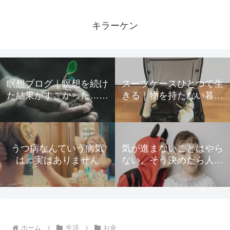
キラーケン
瞑想ブログ｜瞑想を続け
スーツケースひとつで生
た結果がすごかった…起
きる｜物を持たない暮ら
きた変化をすべて公開
しのための所有物の手放
し方
うつ病なんていう病気
気が進まないことはやら
は、実はありません
ない。そう決めたら人生
が驚くほど楽になった
ホーム
生活
お金