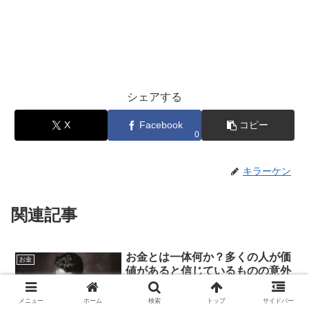
シェアする
X
Facebook
コピー
0
キラーケン
関連記事
お金とは一体何か？多くの人が価
お金
値があると信じているものの意外
な正体
お金とは一体何か知りたいですか？この
メニュー
ホーム
検索
トップ
サイドバー