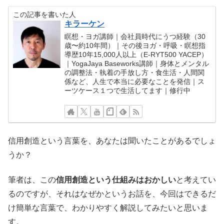
この記事を書いた人
キラーケン
瞑想・ヨガ講師｜会社員時代にうつ経験（30
歳〜約10年間）｜その後ヨガ・呼吸・瞑想指
導歴10年15,000人以上（E-RYT500 YACEP）
｜YogaJaya Baseworks講師｜身体とメンタル
の調整法・執着の手放し方・食生活・人間関
係など、人生で本当に必要なことを発信｜ス
ーツケース１つで生活してます｜修行中
信用創造という言葉を、あなたは聞いたことがあるでしょ
うか？
筆者は、この
信用創造という仕組みはおかしい
と考えてい
るのですが、それはなぜかというお話を、今回はできるだ
け簡単な言葉で、わかりやすく解説してみたいと思いま
す。