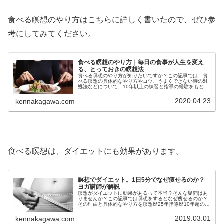
食べる瞑想のやり方はこちらに詳しく書いたので、ぜひ参
考にしてみてください。
食べる瞑想のやり方｜毎日の食事が人生を変え
る、とっておきの瞑想法
食べる瞑想のやり方が知りたいですか？この記事では、食
べる瞑想の具体的なやり方やコツ、うまくできない時の対
処法などについて、10年以上の練習と指導の経験をもとに
詳しく解説をしています。瞑想する時間がない…食べる瞑
想やってみたいという方必見です
2020.04.23
kennakagawa.com
食べる瞑想は、ダイエットにも効果があります。
瞑想でダイエット。1日5分でなぜ痩せるのか？
ヨガ講師が解説
瞑想がダイエットに効果があるって本当？そんな疑問はあ
りませんか？この記事では瞑想をするとなぜ痩せるのか？
その理由と具体的なやり方を瞑想歴25年指導歴10年超のヨ
ガ講師が詳しく解説しています。瞑想にもダイエットにも
興味があるという方は必読です
2019.03.01
kennakagawa.com