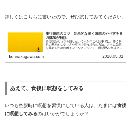
詳しくはこちらに書いたので、ぜひ試してみてください。
歩行瞑想のコツ｜効果的な歩く瞑想のやり方をヨ
ガ講師が解説
歩行瞑想のコツを知りたいですか？この記事では、歩く瞑
想の基本的なやり方や室内で行う場合の方法、さらに効果
を高めるためのポイントなどについて、瞑想歴20年以上の
ヨガ講師が詳しく解説します。座って行う瞑想が苦手…歩
く瞑想をやってみたいという方必見
2020.05.01
kennakagawa.com
あえて、食後に瞑想をしてみる
いつも空腹時に瞑想を習慣にしている人は、たまには
食後
に瞑想してみる
のはいかがでしょうか？