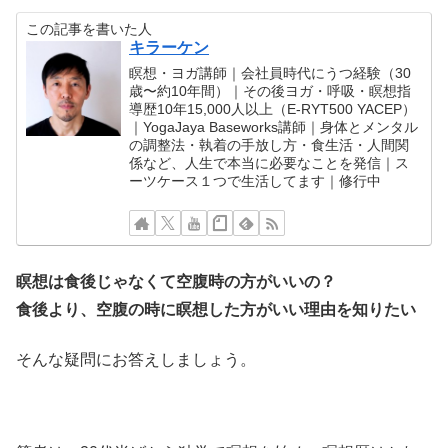
この記事を書いた人
キラーケン
瞑想・ヨガ講師｜会社員時代にうつ経験（30
歳〜約10年間）｜その後ヨガ・呼吸・瞑想指
導歴10年15,000人以上（E-RYT500 YACEP）
｜YogaJaya Baseworks講師｜身体とメンタル
の調整法・執着の手放し方・食生活・人間関
係など、人生で本当に必要なことを発信｜ス
ーツケース１つで生活してます｜修行中
瞑想は食後じゃなくて空腹時の方がいいの？
食後より、空腹の時に瞑想した方がいい理由を知りたい
そんな疑問にお答えしましょう。