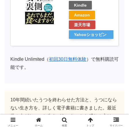
Kindle
Amazon
楽天市場
Yahooショッピン
グ
Kindle Unlimited（
初回30日無料体験
）で無料購読可
能です。
10年間続いたうつを終わらせた方法と、うつになら
ない生き方を、詳しく電子書籍に書きました。最近
世の中がちょっと生きづらいな…とお感じの方は、
ぜひ読んでみてください↓
メニュー
ホーム
検索
トップ
サイドバー