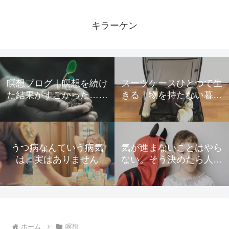
キラーケン
瞑想ブログ｜瞑想を続け
スーツケースひとつで生
た結果がすごかった…起
きる｜物を持たない暮ら
きた変化をすべて公開
しのための所有物の手放
し方
うつ病なんていう病気
気が進まないことはやら
は、実はありません
ない。そう決めたら人生
が驚くほど楽になった
ホーム
瞑想