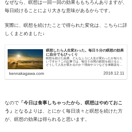
なぜなら、瞑想は一回一回の効果ももちろんありますが、
毎日続けることにより大きな意味があるからです。
実際に、瞑想を続けたことで得られた変化は、こちらに詳
しくまとめました↓
瞑想したら人生変わった。毎日５分の瞑想の効果
に自分でもびっくり
瞑想を続けた結果、どんなふうに人生が変わったか知りた
いですか？この記事では、毎日５分間の瞑想を続けると、
どうして人生が変わるのか？理由やコツなどを体験談をも
とに詳しく解説しています。瞑想で人生変わるの？瞑想で
人生変えたい！という人必見です。
2018.12.11
kennakagawa.com
なので
「今日は食事しちゃったから、瞑想はやめておこ
う」
となるよりは、とにかく毎日淡々と瞑想を続けた方
が、瞑想の効果は得られると思います。