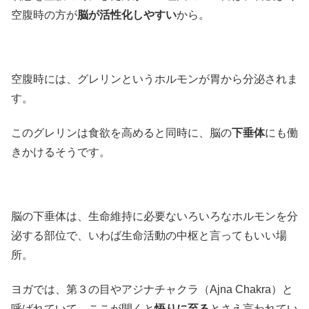
空腹時の方が
脳が活性化しやすい
から。
空腹時には、グレリンというホルモンが胃から分泌されま
す。
このグレリンは食欲を高めると同時に、脳の
下垂体
にも働
きかけるそうです。
脳の下垂体は、生命維持に必要ないろいろなホルモンを分
泌する部位で、いわば生命活動の中枢と言ってもいい場
所。
ヨガでは、第３の目やアジナチャクラ（Ajna Chakra）と
呼ばれていて、ここが開くと
悟りに至る
とさえ言われてい