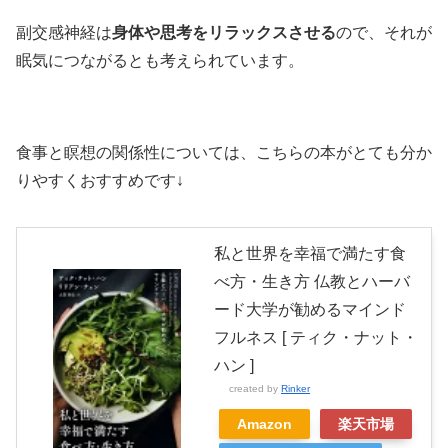
副交感神経は
身体や思考をリラックスさせる
ので、それが
眠気につながるとも考えられています。
食事と瞑想の関係性については、こちらの本がとても分か
りやすくおすすめです↓
私と世界を幸福で満たす食
べ方・生き方 仏教とハーバ
ード大学が勧めるマインド
フルネス [ ティク・ナット・
ハン ]
created by
Rinker
Amazon
楽天市場