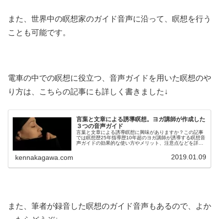
また、世界中の瞑想家のガイド音声に沿って、瞑想を行う
ことも可能です。
電車の中での瞑想に役立つ、音声ガイドを用いた瞑想のや
り方は、こちらの記事にも詳しく書きました↓
言葉と文章による誘導瞑想。ヨガ講師が作成した
３つの音声ガイド
言葉と文章による誘導瞑想に興味がありますか？この記事
では瞑想歴25年指導歴10年超のヨガ講師が誘導する瞑想音
声ガイドの効果的な使い方やメリット、注意点などを詳し
く解説しています。瞑想の誘導文や音声誘導ガイドを探し
てるという方は特に必見です。
2019.01.09
kennakagawa.com
また、筆者が録音した瞑想のガイド音声もあるので、よか